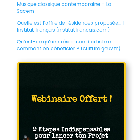
Musique classique contemporaine – La
Sacem
Quelle est l’offre de résidences proposée… |
Institut français (institutfrancais.com)
Qu’est-ce qu’une résidence d’artiste et
comment en bénéficier ? (culture.gouv.fr)
Webinaire Offert !
9 Etapes Indispensables
pour lancer ton Projet