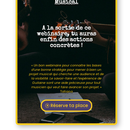
Musical
A la sortie de ce
webinaire, tu auras
enfin des actions
concrètes !
«
Un bon webinaire pour connaitre les bases
d’une bonne stratégie pour mener à bien un
projet musical qui cherche une audience et de
la visibilité. Le savoir-faire et l’expérience de
Guilaine sont une aide précieuse pour tout
musicien qui veut faire avancer son projet.
»
Tatiana
Réserve ta place