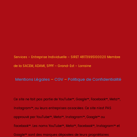
Services – Entreprise Individuelle – SIRET 48173995100020 Membre
de la SACEM, ADAMI, SPPF – Grand-Est – Lorraine
Mentions Légales
–
CGV
–
Politique de Confidentialité
Ce site ne fait pas partie de YouTube™, Google™, Facebook™, Meta™,
Instagram™, ou leurs entreprises associées. Ce site n’est PAS
approuvé par YouTube™, Meta™, Instagram™, Google™ ou
Facebook™. Les noms YouTube™, Meta™, Facebook™, Instagram™ et
Google™ sont des marques déposées de leurs propriétaires