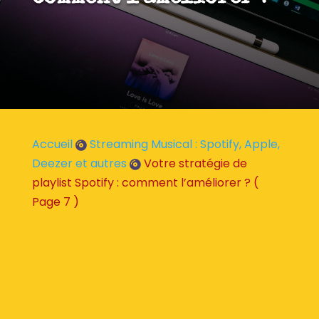
Accueil
Streaming Musical : Spotify, Apple,

Deezer et autres
Votre stratégie de

playlist Spotify : comment l’améliorer ?
(
Page 7 )