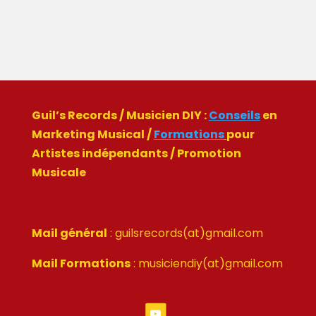
Page 7 sur 18
« Première page
«
…
5
6
7
8
9
10
…
»
Dernière page
»
Guil’s Records / Musicien DIY :
Conseils
en
Marketing Musical /
Formations
pour
Artistes indépendants / Promotion
Musicale
Mail général
: guilsrecords(at)gmail.com
Mail Formations
: musiciendiy(at)gmail.com