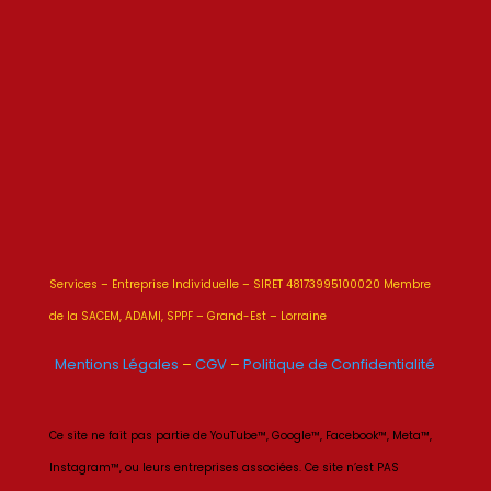
Services – Entreprise Individuelle – SIRET 48173995100020 Membre
de la SACEM, ADAMI, SPPF – Grand-Est – Lorraine
Mentions Légales
–
CGV
–
Politique de Confidentialité
Ce site ne fait pas partie de YouTube™, Google™, Facebook™, Meta™,
Instagram™, ou leurs entreprises associées. Ce site n’est PAS