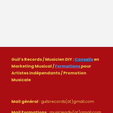
Page 5 sur 18
« Première page
«
…
3
4
5
6
7
8
…
»
Dernière page »
Guil’s Records / Musicien DIY :
Conseils
en
Marketing Musical /
Formations
pour
Artistes indépendants / Promotion
Musicale
Mail général
: guilsrecords(at)gmail.com
Mail Formations
: musiciendiy(at)gmail.com